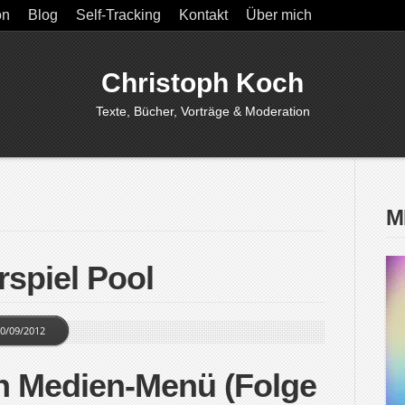
on
Blog
Self-Tracking
Kontakt
Über mich
Christoph Koch
Texte, Bücher, Vorträge & Moderation
M
rspiel Pool
0/09/2012
n Medien-Menü (Folge