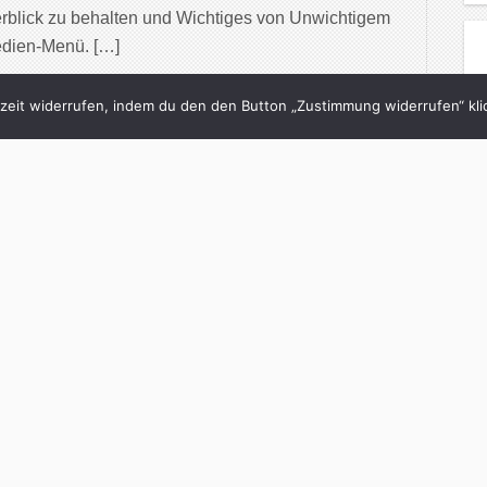
rblick zu behalten und Wichtiges von Unwichtigem
edien-Menü. […]
inue Reading
eit widerrufen, indem du den den Button „Zustimmung widerrufen“ klic