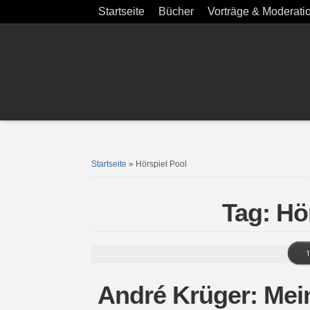
Startseite
Bücher
Vorträge & Moderati
Startseite
»
Hörspiel Pool
Tag: Hö
1
André Krüger: Mei