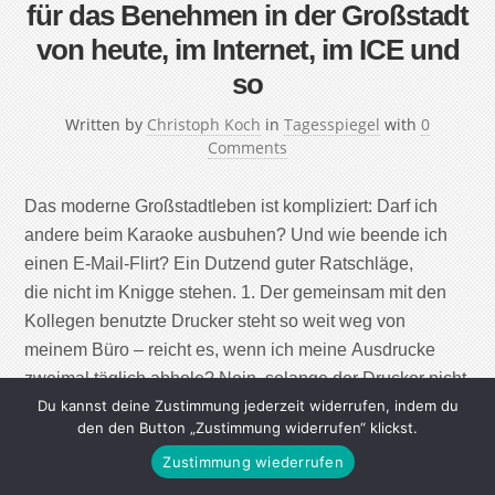
für das Benehmen in der Großstadt
von heute, im Internet, im ICE und
so
Written by
Christoph Koch
in
Tagesspiegel
with
0
Comments
Das moderne Großstadtleben ist kompliziert: Darf ich
andere beim Karaoke ausbuhen? Und wie beende ich
einen E-Mail-Flirt? Ein Dutzend guter Ratschläge,
die nicht im Knigge stehen. 1. Der gemeinsam mit den
Kollegen benutzte Drucker steht so weit weg von
meinem Büro – reicht es, wenn ich meine Ausdrucke
zweimal täglich abhole? Nein, solange der Drucker nicht
Du kannst deine Zustimmung jederzeit widerrufen, indem du
in einem anderen […]
den den Button „Zustimmung widerrufen“ klickst.
Zustimmung wiederrufen
Continue Reading