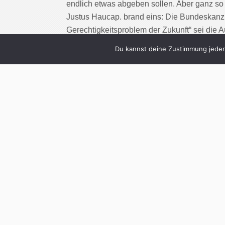
endlich etwas abgeben sollen. Aber ganz so 
Justus Haucap. brand eins: Die Bundeskanzle
Gerechtigkeitsproblem der Zukunft“ sei die
konkreter die Bepreisung von Konsumentend
Du kannst deine Zustimmung jederz
Cont
1
Speisekartenpsy
best
Written by
Christoph Koc