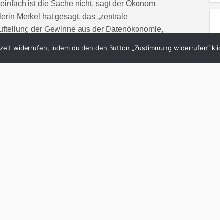
einfach ist die Sache nicht, sagt der Ökonom
rin Merkel hat gesagt, das „zentrale
 Aufteilung der Gewinne aus der Datenökonomie,
aten. […]
eit widerrufen, indem du den den Button „Zustimmung widerrufen“ klic
inue Reading
4/12/2018
chologie: Das Auge
ellt mit
h
in
brand eins
with
0 Comments