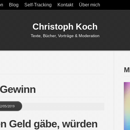
on
Blog
Self-Tracking
Kontakt
Über mich
Christoph Koch
Texte, Bücher, Vorträge & Moderation
M
 Gewinn
2/05/2019
en Geld gäbe, würden