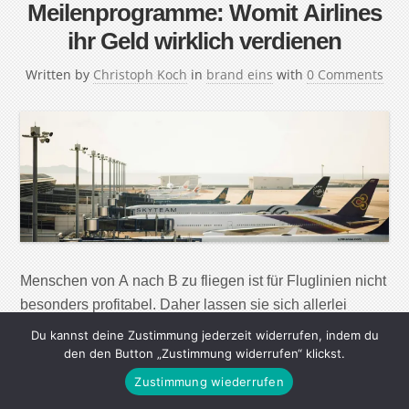
Meilenprogramme: Womit Airlines
ihr Geld wirklich verdienen
Written by
Christoph Koch
in
brand eins
with
0 Comments
Menschen von A nach B zu fliegen ist für Fluglinien nicht
besonders profitabel. Daher lassen sie sich allerlei
Extras einfallen. Hohe Personalkosten, saisonale
Du kannst deine Zustimmung jederzeit widerrufen, indem du
Schwankungen, die Abhängigkeit vom Ölpreis – eine
den den Button „Zustimmung widerrufen“ klickst.
Fluglinie zu betreiben mag glamourös wirken, ist aber
Zustimmung wiederrufen
vor allem ein hartes Geschäft. Die Branche befindet sich