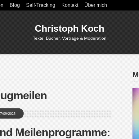
on
Blog
Self-Tracking
Kontakt
Über mich
Christoph Koch
Texte, Bücher, Vorträge & Moderation
M
lugmeilen
7/09/2025
nd Meilenprogramme: