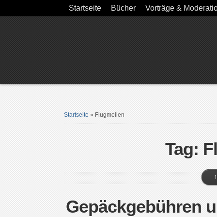
Startseite
Bücher
Vorträge & Moderati
Startseite
»
Flugmeilen
Tag: F
1
Gepäckgebühren u