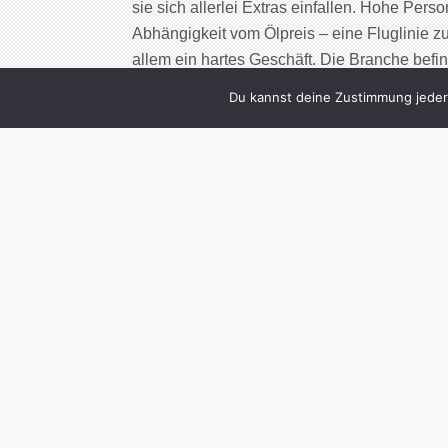
sie sich allerlei Extras einfallen. Hohe Pe
Abhängigkeit vom Ölpreis – eine Fluglinie z
allem ein hartes Geschäft. Die Branche befi
– berechtigterweise […]
Du kannst deine Zustimmung jederz
Cont
2
Luxus für l
Meile
Written by
Christoph Koch