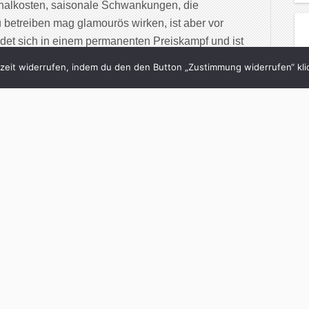
rsonalkosten, saisonale Schwankungen, die
u betreiben mag glamourös wirken, ist aber vor
ndet sich in einem permanenten Preiskampf und ist
eit widerrufen, indem du den den Button „Zustimmung widerrufen“ klic
inue Reading
3/12/2024
au: Lohnt sich
nsammeln?
in
Süddeutsche
with
0 Comments