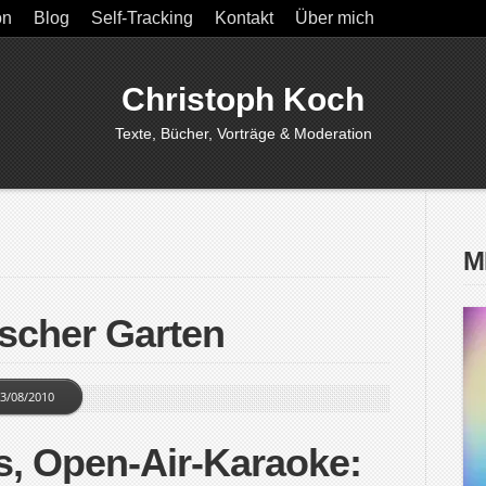
on
Blog
Self-Tracking
Kontakt
Über mich
Christoph Koch
Texte, Bücher, Vorträge & Moderation
M
ischer Garten
3/08/2010
s, Open-Air-Karaoke: