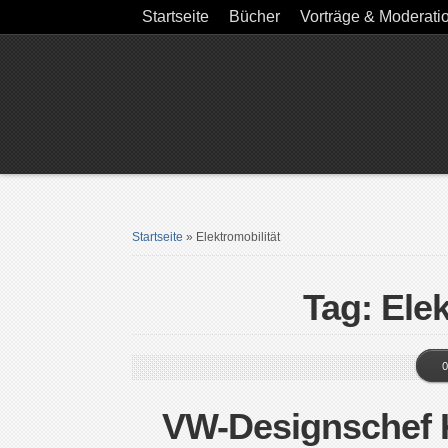
Startseite
Bücher
Vorträge & Moderati
Startseite
»
Elektromobilität
Tag: Elek
0
VW-Designschef K