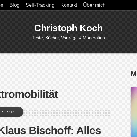
on
Blog
Self-Tracking
Kontakt
Über mich
Christoph Koch
Texte, Bücher, Vorträge & Moderation
M
tromobilität
1/11/2019
laus Bischoff: Alles