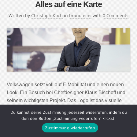
Alles auf eine Karte
Written by
Christoph Koch
in
brand eins
with
0 Comments
Volkswagen setzt voll auf E-Mobilität und einen neuen
Look. Ein Besuch bei Chefdesigner Klaus Bischoff und
seinem wichtigsten Projekt. Das Logo ist das visuelle
Konzentrat einer Marke. Wie fundamental die
Du kannst deine Zustimmung jederzeit widerrufen, indem du
Veränderung ist, die sich Volkswagen (VW) selbst
den den Button „Zustimmung widerrufen“ klickst.
verordnet hat, wird klar, wenn man nach etlichen
Zustimmung wiederrufen
Sicherheitskontrollen, Verschwiegenheitserklärungen