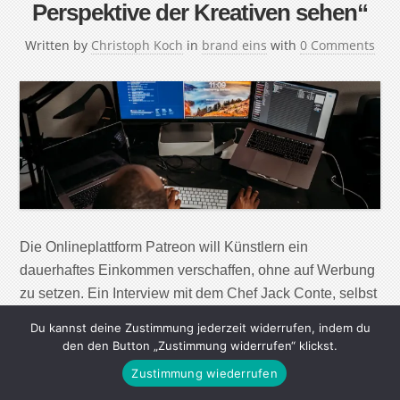
Perspektive der Kreativen sehen“
Written by
Christoph Koch
in
brand eins
with
0 Comments
Die Onlineplattform Patreon will Künstlern ein
dauerhaftes Einkommen verschaffen, ohne auf Werbung
zu setzen. Ein Interview mit dem Chef Jack Conte, selbst
Musiker und Videoproduzent. Herr Conte, Sie helfen
Du kannst deine Zustimmung jederzeit widerrufen, indem du
Künstlern, im Internet Geld zu verdienen. Zahlen sollen
den den Button „Zustimmung widerrufen“ klickst.
die Fans. Worin liegt der Unterschied zum
Zustimmung wiederrufen
Crowdfunding? Jack Conte: Der entscheidende