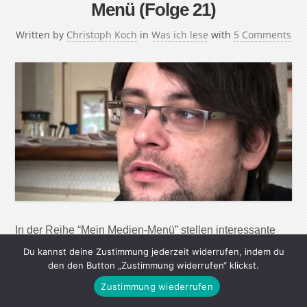
Menü (Folge 21)
Written by
Christoph Koch
in
Was ich lese
with
5 Comments
In der Reihe “Mein Medien-Menü” stellen interessante
Menschen ihre Lese-, Seh- und Hörgewohnheiten vor.
Du kannst deine Zustimmung jederzeit widerrufen, indem du
Ihre Lieblingsautoren, die wichtigsten Webseiten, tollsten
den den Button „Zustimmung widerrufen“ klickst.
Magazine, Zeitungen und Radiosendungen – aber auch
Zustimmung wiederrufen
nützliche Apps und Werkzeuge, um in der immer