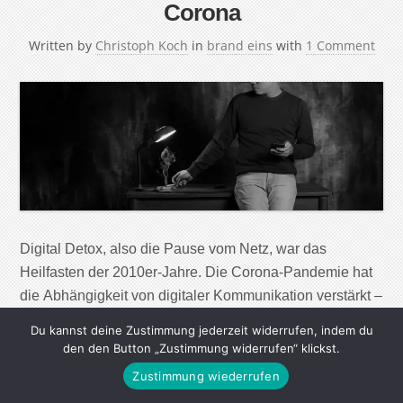
Corona
Written by
Christoph Koch
in
brand eins
with
1 Comment
Digital Detox, also die Pause vom Netz, war das
Heilfasten der 2010er-Jahre. Die Corona-Pandemie hat
die Abhängigkeit von digitaler Kommunikation verstärkt –
und die Dankbarkeit dafür. Und jetzt? Seit Jahren ist es
Du kannst deine Zustimmung jederzeit widerrufen, indem du
ein Thema: Kinder, Jugendliche und Erwachsene
den den Button „Zustimmung widerrufen“ klickst.
hängen zu viel vorm Bildschirm. Es wird darüber
Zustimmung wiederrufen
diskutiert, ob es negative Auswirkungen hat, dass wir