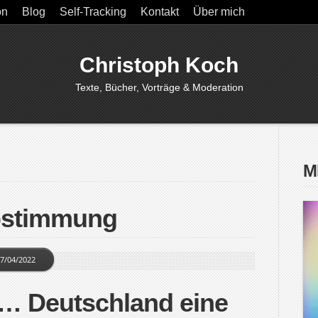
on
Blog
Self-Tracking
Kontakt
Über mich
Christoph Koch
Texte, Bücher, Vorträge & Moderation
M
bstimmung
7/04/2022
… Deutschland eine