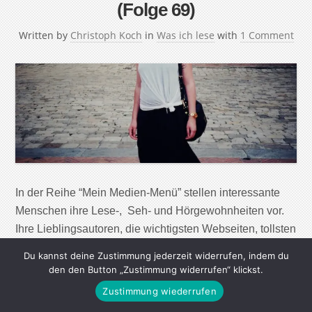
(Folge 69)
Written by
Christoph Koch
in
Was ich lese
with
1 Comment
In der Reihe “Mein Medien-Menü” stellen interessante
Menschen ihre Lese-, Seh- und Hörgewohnheiten vor.
Ihre Lieblingsautoren, die wichtigsten Webseiten, tollsten
Magazine, Zeitungen und Radiosendungen – aber auch
Du kannst deine Zustimmung jederzeit widerrufen, indem du
nützliche Apps und Werkzeuge, um in der immer
den den Button „Zustimmung widerrufen“ klickst.
größeren Menge von Informationen, den Überblick zu
Zustimmung wiederrufen
behalten und Wichtiges von Unwichtigem zu trennen.