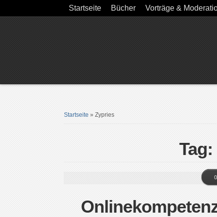
Startseite
Bücher
Vorträge & Moderati
Startseite
»
Zypries
Tag:
0
Onlinekompetenz: