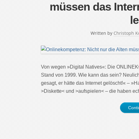
müssen das Inter
l
Written by
Christoph K
Von wegen »Digital Natives«: Die ONLINEK
Stand von 1999. Wie kann das sein? Neulich,
gesagt, er hätte das Internet gelöscht!« – 
>Diskette< und >aufspielen< – die haben ech
Cont