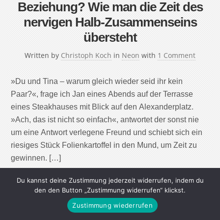
Beziehung? Wie man die Zeit des
nervigen Halb-Zusammenseins
übersteht
Written by
Christoph Koch
in
Neon
with
1 Comment
»Du und Tina – warum gleich wieder seid ihr kein
Paar?«, frage ich Jan eines Abends auf der Terrasse
eines Steakhauses mit Blick auf den Alexanderplatz.
»Ach, das ist nicht so einfach«, antwortet der sonst nie
um eine Antwort verlegene Freund und schiebt sich ein
riesiges Stück Folienkartoffel in den Mund, um Zeit zu
gewinnen. […]
Du kannst deine Zustimmung jederzeit widerrufen, indem du
Continue Reading
den den Button „Zustimmung widerrufen“ klickst.
Zustimmung wiederrufen