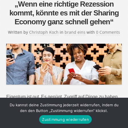
„Wenn eine richtige Rezession
kommt, könnte es mit der Sharing
Economy ganz schnell gehen“
Written by
Christoph Koch
in
brand eins
with
0 Comments
Eigentum ist out. Es genügt, Zugriff auf Dinge zu haben,
sie zu teilen. Das ist das Credo der Sharing Economy.
Du kannst deine Zustimmung jederzeit widerrufen, indem du
den den Button „Zustimmung widerrufen“ klickst.
Aber warum setzt sie sich nicht durch? Ein Gespräch mit
Philipp Glöckler, einem Pionier der Branche. brand eins:
Zustimmung wiederrufen
Herr Glöckler, Sie haben 2012 die Firma Why own it