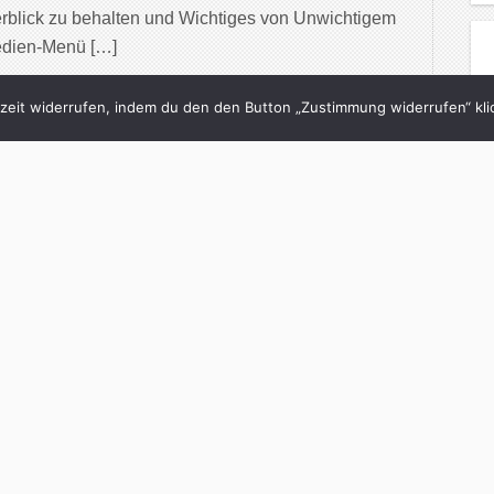
rblick zu behalten und Wichtiges von Unwichtigem
edien-Menü […]
inue Reading
eit widerrufen, indem du den den Button „Zustimmung widerrufen“ klic