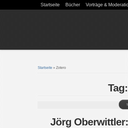
Startseite
Bücher
Vorträge & Moderati
Startseite
»
Zotero
Tag:
1
Jörg Oberwittle