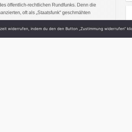
des öffentlich-rechtlichen Rundfunks. Denn die
anzierten, oft als „Staatsfunk“ geschmähten
eit widerrufen, indem du den den Button „Zustimmung widerrufen“ klic
inue Reading
8/07/2014
 Mein Medien-Menü
lge 85)
in
Was ich lese
with
2 Comments