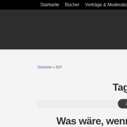
Startseite
Bücher
Vorträge & Moderati
Startseite
»
ZDF
Ta
2
Was wäre, wenn