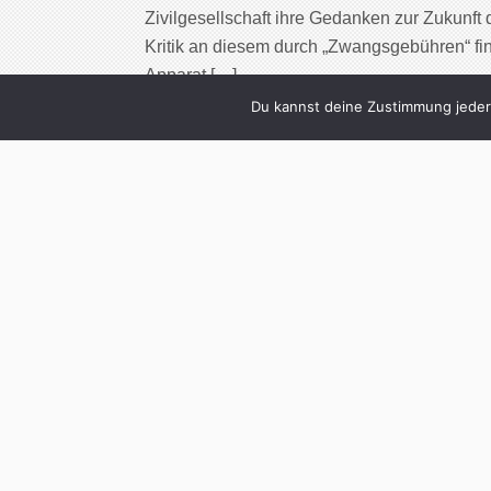
Zivilgesellschaft ihre Gedanken zur Zukunft 
Kritik an diesem durch „Zwangsgebühren“ fin
Apparat […]
Du kannst deine Zustimmung jederz
Cont
2
Thomas Walde:
(Fo
Written by
Christoph Koch