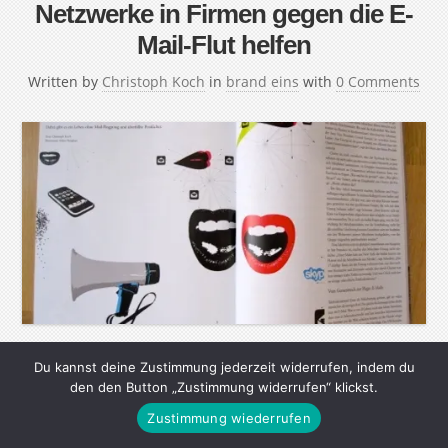
Netzwerke in Firmen gegen die E-
Mail-Flut helfen
Written by
Christoph Koch
in
brand eins
with
0 Comments
Vor 41 Jahren wurde die E-Mail erfunden. In den meisten
Du kannst deine Zustimmung jederzeit widerrufen, indem du
den den Button „Zustimmung widerrufen“ klickst.
Unternehmen ist sie das wichtigste
Zustimmung wiederrufen
Kommunikationsmittel – und längst keine reine Freude
mehr. Dabei gibt es ein Leben ohne Mail-Pingpong und