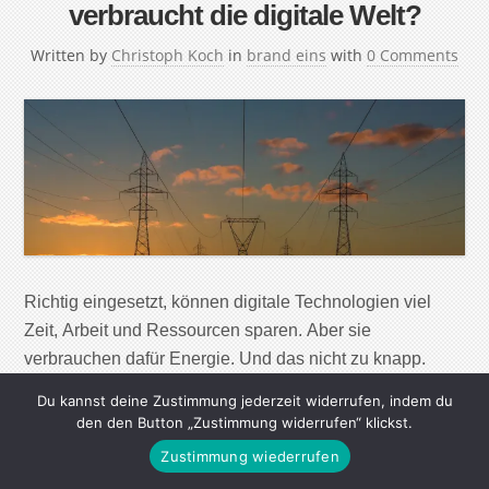
verbraucht die digitale Welt?
Written by
Christoph Koch
in
brand eins
with
0 Comments
Richtig eingesetzt, können digitale Technologien viel
Zeit, Arbeit und Ressourcen sparen. Aber sie
verbrauchen dafür Energie. Und das nicht zu knapp.
Aber wie hoch ist der Stromverbrauch des Internets
Du kannst deine Zustimmung jederzeit widerrufen, indem du
genau? 200-mal googeln benötigt so viel Strom wie das
den den Button „Zustimmung widerrufen“ klickst.
Bügeln eines Hemdes. Und mit 3000 Suchanfragen
Zustimmung wiederrufen
könnte man einen Eimer Wasser zum Kochen bringen.