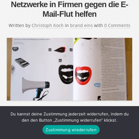
Netzwerke in Firmen gegen die E-
Mail-Flut helfen
Written by
Christoph Koch
in
brand eins
with
0 Comments
Vor 41 Jahren wurde die E-Mail erfunden. In den meisten
Du kannst deine Zustimmung jederzeit widerrufen, indem du
den den Button „Zustimmung widerrufen“ klickst.
Unternehmen ist sie das wichtigste
Zustimmung wiederrufen
Kommunikationsmittel – und längst keine reine Freude
mehr. Dabei gibt es ein Leben ohne Mail-Pingpong und