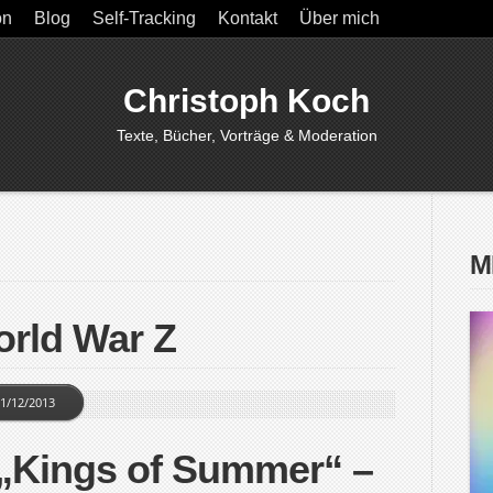
on
Blog
Self-Tracking
Kontakt
Über mich
Christoph Koch
Texte, Bücher, Vorträge & Moderation
M
orld War Z
1/12/2013
 „Kings of Summer“ –