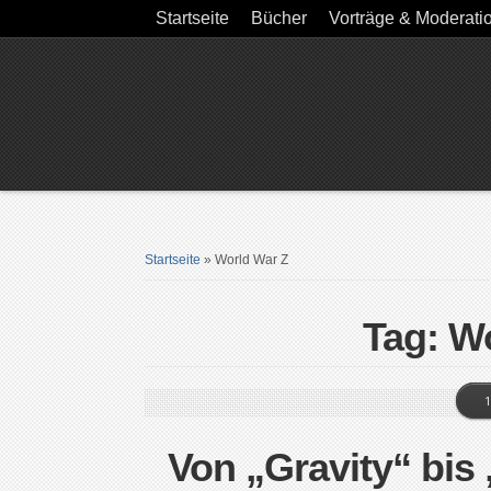
Startseite
Bücher
Vorträge & Moderati
Startseite
»
World War Z
Tag: W
1
Von „Gravity“ bis