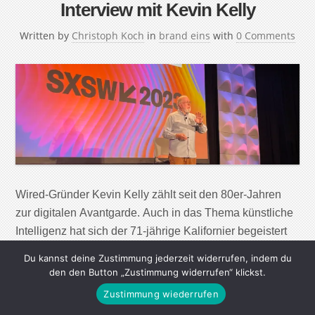
Interview mit Kevin Kelly
Written by
Christoph Koch
in
brand eins
with
0 Comments
Wired-Gründer Kevin Kelly zählt seit den 80er-Jahren
zur digitalen Avantgarde. Auch in das Thema künstliche
Intelligenz hat sich der 71-jährige Kalifornier begeistert
gestürzt. Im Gespräch erzählt er von der alten Panik vor
Du kannst deine Zustimmung jederzeit widerrufen, indem du
neuen Technologien, dem Malen nach Algorithmen und
den den Button „Zustimmung widerrufen“ klickst.
dem Countdown seines Lebens. Herr Kelly, haben Sie
Zustimmung wiederrufen
heute schon mithilfe künstlicher Intelligenz (KI) gemalt?