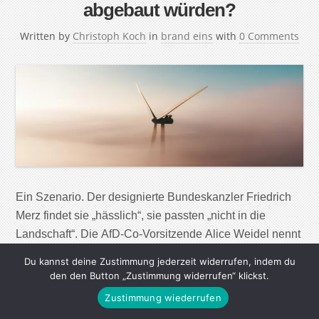
abgebaut würden?
Written by
Christoph Koch
in
brand eins
with
0 Comments
Ein Szenario. Der designierte Bundeskanzler Friedrich
Merz findet sie „hässlich“, sie passten „nicht in die
Landschaft“. Die AfD-Co-Vorsitzende Alice Weidel nennt
sie gar „Windmühlen der Schande“. Was wäre, wenn
Du kannst deine Zustimmung jederzeit widerrufen, indem du
Deutschland auf seine Windkraftanlagen verzichtete?
den den Button „Zustimmung widerrufen“ klickst.
Ende 2024 gab es davon in Deutschland etwas mehr als
Zustimmung wiederrufen
30.405 – und zwar 28.766 auf dem Festland (Onshore)