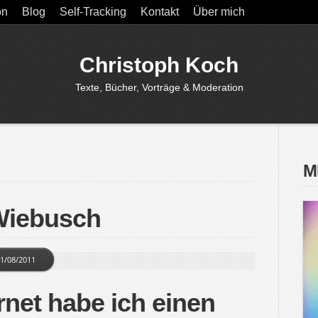
on
Blog
Self-Tracking
Kontakt
Über mich
Christoph Koch
Texte, Bücher, Vorträge & Moderation
M
Wiebusch
1/08/2011
rnet habe ich einen