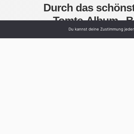
Durch das schönst
Tomte-Album „B
Du kannst deine Zustimmung jederz
Stadt“ L
Written by
Christoph 