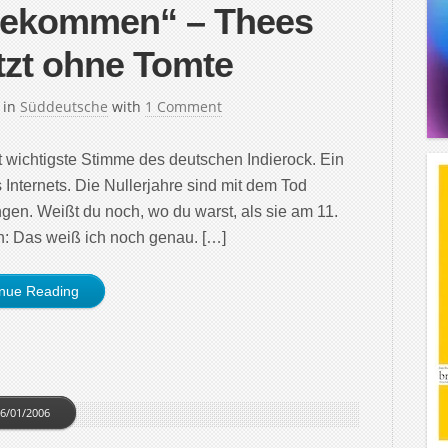
 bekommen“ – Thees
tzt ohne Tomte
in
Süddeutsche
with
1 Comment
t wichtigste Stimme des deutschen Indie­rock. Ein
 Internets. Die Nullerjahre sind mit dem Tod
n. Weißt du noch, wo du warst, als sie am 11.
 Das weiß ich noch genau. […]
inue Reading
6/01/2006