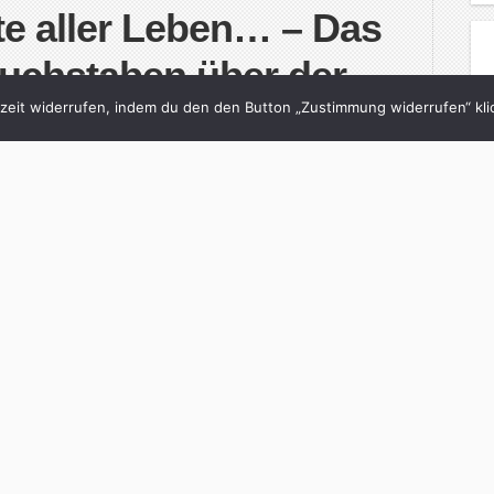
e aller Leben… – Das
uchstaben über der
eit widerrufen, indem du den den Button „Zustimmung widerrufen“ klic
ied für Lied
Koch
in
Intro
with
0 Comments