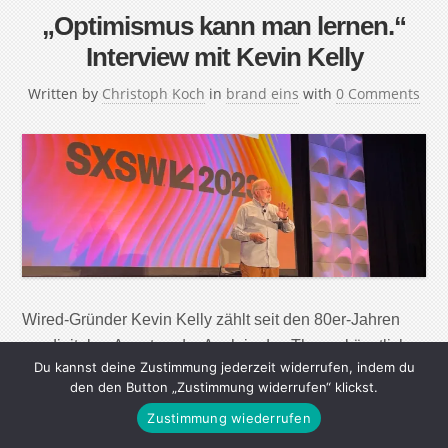
„Optimismus kann man lernen.“
Interview mit Kevin Kelly
Written by
Christoph Koch
in
brand eins
with
0 Comments
Wired-Gründer Kevin Kelly zählt seit den 80er-Jahren
zur digitalen Avantgarde. Auch in das Thema künstliche
Du kannst deine Zustimmung jederzeit widerrufen, indem du
Intelligenz hat sich der 71-jährige Kalifornier begeistert
den den Button „Zustimmung widerrufen“ klickst.
gestürzt. Im Gespräch erzählt er von der alten Panik vor
Zustimmung wiederrufen
neuen Technologien, dem Malen nach Algorithmen und