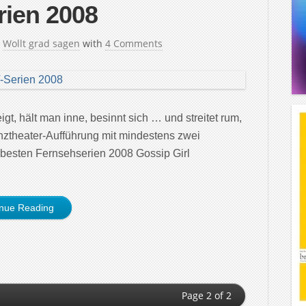
rien 2008
n
Wollt grad sagen
with
4 Comments
t, hält man inne, besinnt sich … und streitet rum,
ztheater-Aufführung mit mindestens zwei
e besten Fernsehserien 2008 Gossip Girl
inue Reading
Page 2 of 2