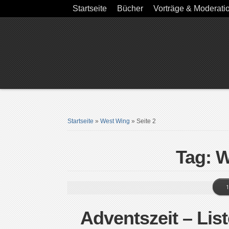
Startseite
Bücher
Vorträge & Moderati
Startseite
»
West Wing
»
Seite 2
Tag: 
1
Adventszeit – List