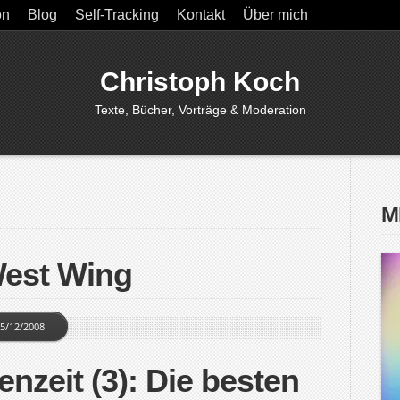
on
Blog
Self-Tracking
Kontakt
Über mich
Christoph Koch
Texte, Bücher, Vorträge & Moderation
M
West Wing
5/12/2008
enzeit (3): Die besten