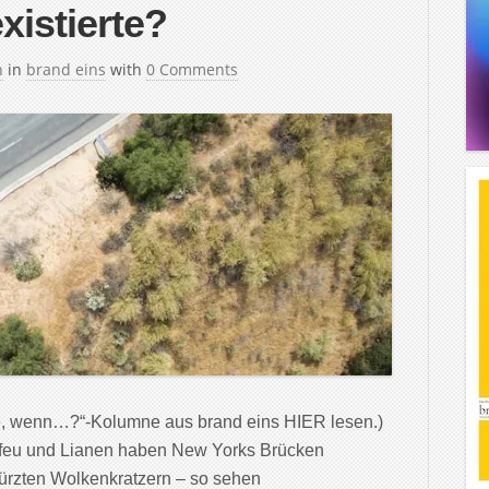
xistierte?
h
in
brand eins
with
0 Comments
e, wenn…?“-Kolumne aus brand eins HIER lesen.)
 Efeu und Lianen haben New Yorks Brücken
türzten Wolkenkratzern – so sehen