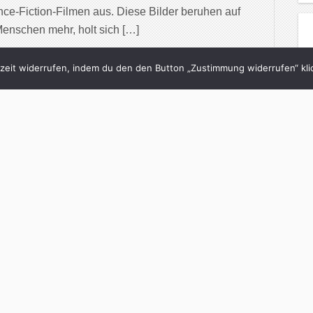
ce-Fiction-Filmen aus. Diese Bilder beruhen auf
Menschen mehr, holt sich […]
inue Reading
eit widerrufen, indem du den den Button „Zustimmung widerrufen“ klic