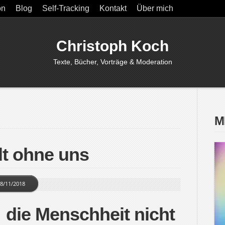
on
Blog
Self-Tracking
Kontakt
Über mich
Christoph Koch
Texte, Bücher, Vorträge & Moderation
M
lt ohne uns
8/11/2018
die Menschheit nicht