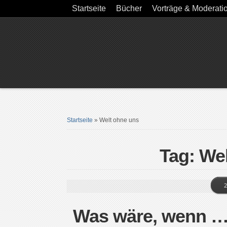
Startseite
Bücher
Vorträge & Moderati
Startseite
»
Welt ohne uns
Tag: We
2
Was wäre, wenn … 