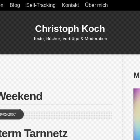
on
Blog
Self-Tracking
Kontakt
Über mich
Christoph Koch
Texte, Bücher, Vorträge & Moderation
M
 Weekend
9/05/2007
term Tarnnetz