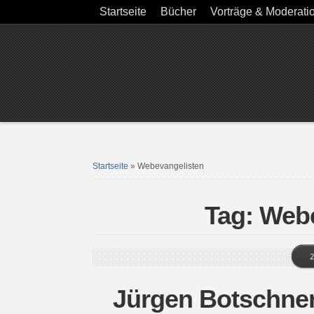
Startseite
Bücher
Vorträge & Moderati
Startseite
»
Webevangelisten
Tag: Web
2
Jürgen Botschne