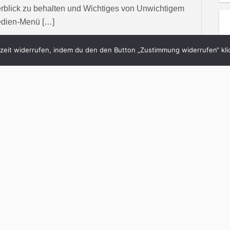
rblick zu behalten und Wichtiges von Unwichtigem
edien-Menü […]
inue Reading
eit widerrufen, indem du den den Button „Zustimmung widerrufen“ klic