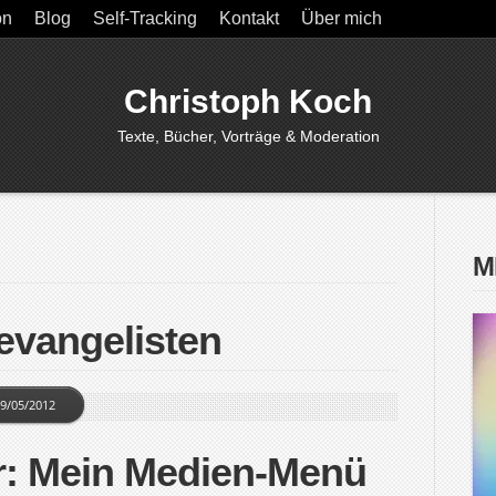
on
Blog
Self-Tracking
Kontakt
Über mich
Christoph Koch
Texte, Bücher, Vorträge & Moderation
M
evangelisten
9/05/2012
r: Mein Medien-Menü