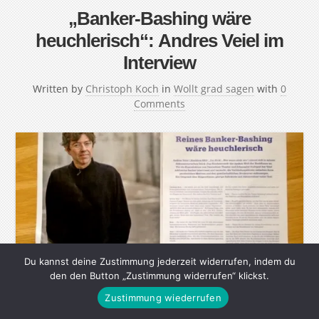
„Banker-Bashing wäre
heuchlerisch“: Andres Veiel im
Interview
Written by
Christoph Koch
in
Wollt grad sagen
with
0
Comments
Du kannst deine Zustimmung jederzeit widerrufen, indem du
den den Button „Zustimmung widerrufen“ klickst.
Zustimmung wiederrufen
Andres Veiel („Blackbox BRD“, „Der Kick“, „Wer, wenn