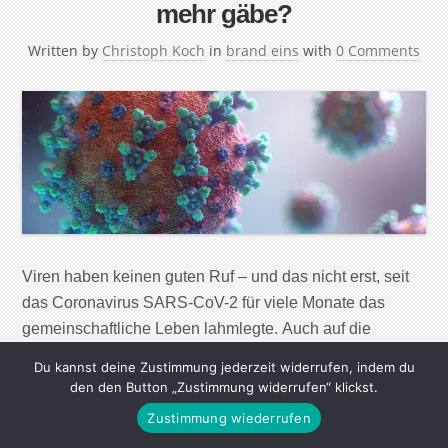
mehr gäbe?
Written by
Christoph Koch
in
brand eins
with
0 Comments
Viren haben keinen guten Ruf – und das nicht erst, seit
das Coronavirus SARS-CoV-2 für viele Monate das
gemeinschaftliche Leben lahmlegte. Auch auf die
alljährliche Grippewelle im Winter, Masern und
Du kannst deine Zustimmung jederzeit widerrufen, indem du
Windpocken und schwerwiegendere Erkrankungen wie
den den Button „Zustimmung widerrufen“ klickst.
Aids oder Ebola würde man gern verzichten. Doch was
Zustimmung wiederrufen
wäre, wenn es keine Viren mehr gäbe? Es ist nicht lange