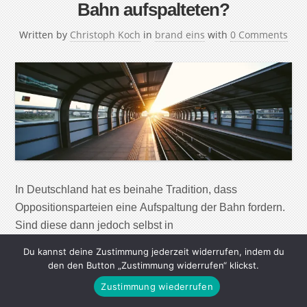
Bahn aufspalteten?
Written by
Christoph Koch
in
brand eins
with
0 Comments
In Deutschland hat es beinahe Tradition, dass
Oppositionsparteien eine Aufspaltung der Bahn fordern.
Sind diese dann jedoch selbst in
Regierungsverantwortung, ist das schnell vergessen.
Du kannst deine Zustimmung jederzeit widerrufen, indem du
Aktuell setzen sich CDU/CSU für eine Trennung des
den den Button „Zustimmung widerrufen“ klickst.
Schienennetzes vom Zugverkehr ein. Und erstmals zeigt
Zustimmung wiederrufen
sich nun eine amtierende Regierung für den Vorschlag