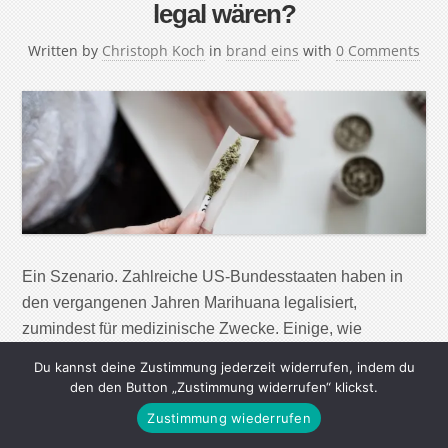
legal wären?
Written by
Christoph Koch
in
brand eins
with
0 Comments
Ein Szenario. Zahlreiche US-Bundesstaaten haben in
den vergangenen Jahren Marihuana legalisiert,
zumindest für medizinische Zwecke. Einige, wie
Colorado, Oregon und Kalifornien, erlauben den
Du kannst deine Zustimmung jederzeit widerrufen, indem du
Cannabiskonsum inzwischen auch zu „rekreativen
den den Button „Zustimmung widerrufen“ klickst.
Zwecken“, also zum Vergnügen. Auch in Deutschland
Zustimmung wiederrufen
wird verstärkt über die Freigabe von Marihuana