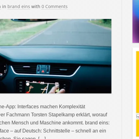
h
in
brand eins
with
0 Comments
e-App: Interfaces machen Komplexität
Der Fachmann Torsten Stapelkamp erklärt, worauf
wischen Mensch und Maschine ankommt. brand eins:
ace – auf Deutsch: Schnittstelle – schnell an ein
chen. Sie sagen, […]