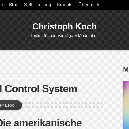
on
Blog
Self-Tracking
Kontakt
Über mich
Christoph Koch
Texte, Bücher, Vorträge & Moderation
M
l Control System
8/11/2008
ie amerikanische