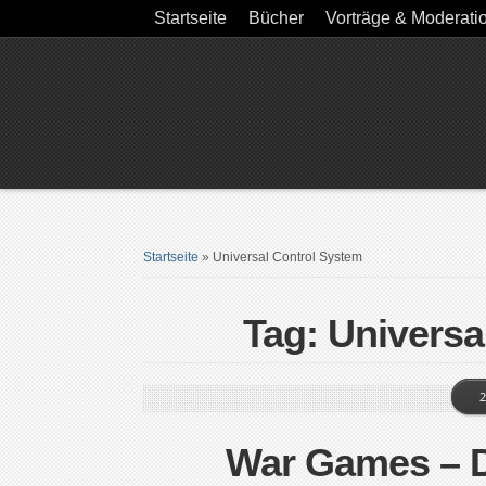
Startseite
Bücher
Vorträge & Moderati
Startseite
»
Universal Control System
Tag: Universa
2
War Games – D