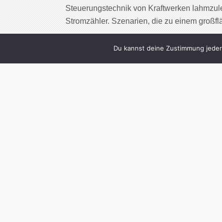
Steuerungstechnik von Kraftwerken lahmzule
Stromzähler. Szenarien, die zu einem großf
Cont
Du kannst deine Zustimmung jederz
2
Was wäre, wen
selbstfahre
Written by
Christoph Koc