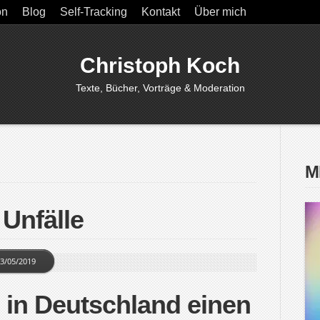
on
Blog
Self-Tracking
Kontakt
Über mich
Christoph Koch
Texte, Bücher, Vorträge & Moderation
M
 Unfälle
3/05/2019
in Deutschland einen