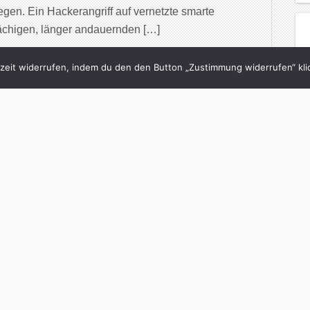
gen. Ein Hackerangriff auf vernetzte smarte
lächigen, länger andauernden […]
inue Reading
eit widerrufen, indem du den den Button „Zustimmung widerrufen“ klic
1/02/2019
n … … es nur noch
nde Autos gäbe?
h
in
brand eins
with
0 Comments