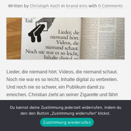
Written by
Christoph Koch
in
brand eins
with
0 Comments
Lieder, die niemand hört. Videos, die niemand schaut.
Noch nie war es so leicht, Inhalte digital zu verbreiten.
Und noch nie so schwer, ein Publikum damit zu
erreichen. Christian zieht an seiner Zigarette und fährt
sich nervös durch die ohnehin schon verwuschelten
Du kannst deine Zustimmung jederzeit widerrufen, indem du
Haare. Er trägt einen Nasenring, seine Augen sind
den den Button „Zustimmung widerrufen“ klickst.
müde. An der Wand hängt […]
Zustimmung wiederrufen