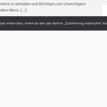
rblick zu behalten und Wichtiges von Unwichtigem
edien-Menü. […]
inue Reading
eit widerrufen, indem du den den Button „Zustimmung widerrufen“ klic