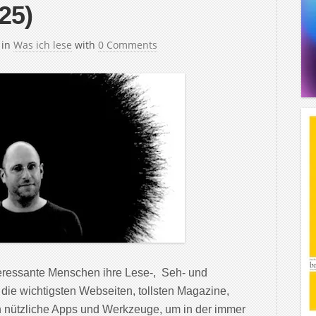
25)
in
Was ich lese
with
0 Comments
teressante Menschen ihre Lese-, Seh- und
 die wichtigsten Webseiten, tollsten Magazine,
 nützliche Apps und Werkzeuge, um in der immer