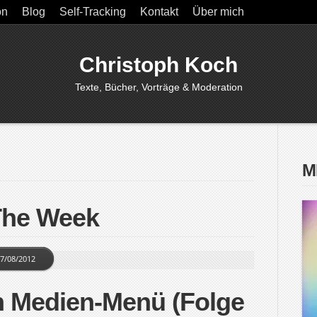
on
Blog
Self-Tracking
Kontakt
Über mich
Christoph Koch
Texte, Bücher, Vorträge & Moderation
M
The Week
7/08/2012
n Medien-Menü (Folge