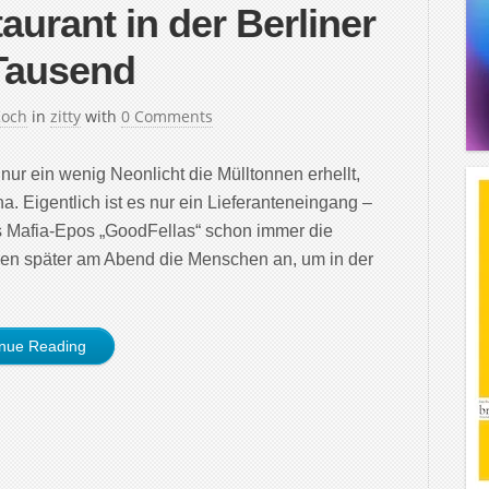
urant in der Berliner
Tausend
Koch
in
zitty
with
0 Comments
ur ein wenig Neonlicht die Mülltonnen erhellt,
na. Eigentlich ist es nur ein Lieferanteneingang –
s Mafia-Epos „GoodFellas“ schon immer die
hen später am Abend die Menschen an, um in der
inue Reading