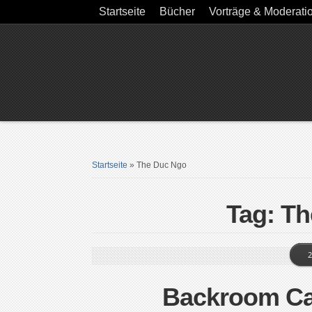
Startseite
Bücher
Vorträge & Moderati
Startseite
»
The Duc Ngo
Tag: T
2
Backroom Ca