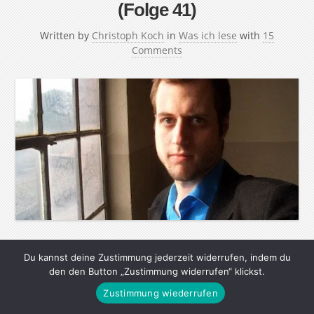
(Folge 41)
Written by
Christoph Koch
in
Was ich lese
with
15
Comments
In der Reihe “Mein Medien-Menü” stellen interessante
Du kannst deine Zustimmung jederzeit widerrufen, indem du
Menschen ihre Lese-, Seh- und Hörgewohnheiten vor.
den den Button „Zustimmung widerrufen“ klickst.
Ihre Lieblingsautoren, die wichtigsten Webseiten, tollsten
Zustimmung wiederrufen
Magazine, Zeitungen und Radiosendungen – aber auch