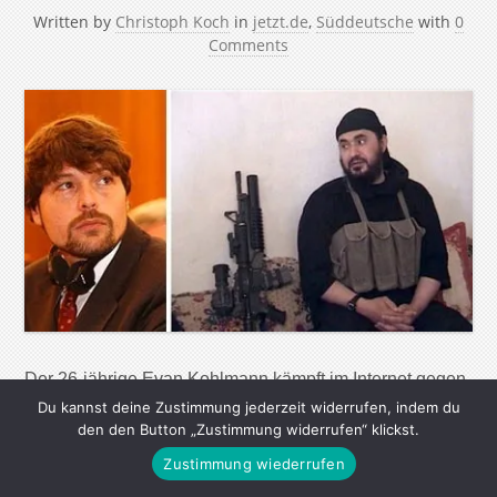
Written by
Christoph Koch
in
jetzt.de
,
Süddeutsche
with
0
Comments
Der 26-jährige Evan Kohlmann kämpft im Internet gegen
al-Qaida. Ein Gespräch über Propaganda und die
Du kannst deine Zustimmung jederzeit widerrufen, indem du
den den Button „Zustimmung widerrufen“ klickst.
entführte deutsche Archäologin Er berät CIA und
Zustimmung wiederrufen
Pentagon, sagt in Gerichtsverfahren gegen Terroristen
aus und hat ein Buch über das al-Qaida-Netzwerk