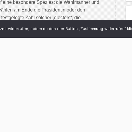
uf eine besondere Spezies: die Wahlmänner und
 wählen am Ende die Präsidentin oder den
estgelegte Zahl solcher „electors“, die
eit widerrufen, indem du den den Button „Zustimmung widerrufen“ klic
inue Reading