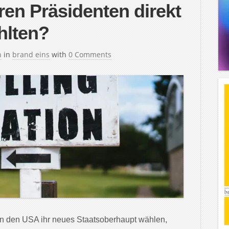
ren Präsidenten direkt
hlten?
h
in
brand eins
with
0 Comments
 den USA ihr neues Staatsoberhaupt wählen,