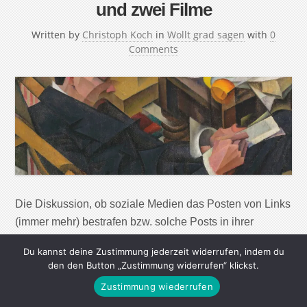
und zwei Filme
Written by
Christoph Koch
in
Wollt grad sagen
with
0
Comments
Die Diskussion, ob soziale Medien das Posten von Links
(immer mehr) bestrafen bzw. solche Posts in ihrer
Reichweite einschränken, ist noch nicht endgültig zu
Du kannst deine Zustimmung jederzeit widerrufen, indem du
Ende. Threads-Chef Adam Mosseri sagt zwar, We do not
den den Button „Zustimmung widerrufen“ klickst.
down-rank links. Aber richtigen großen Erfolg kann man
Zustimmung wiederrufen
mit dem Empfehlen von guten Texten oder Ähnlichem in