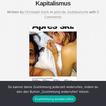
Kapitalismus
Written by
Christoph Koch
in
jetzt.de
,
Süddeutsche
with
0
Comments
Du kannst deine Zustimmung jederzeit widerrufen, indem du
den den Button „Zustimmung widerrufen“ klickst.
Dov Charney, der Gründer der Modefirma American
Zustimmung wiederrufen
Apparel, erklärt, warum er seine Mitarbeiter gut
behandelt – und trotzdem kein Engel ist Wer heute Mode