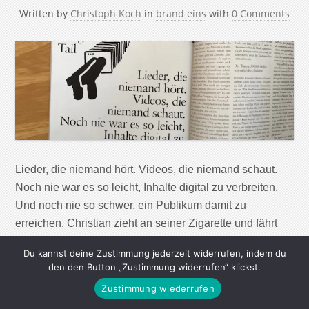
Written by
Christoph Koch
in
brand eins
with
0 Comments
Lieder, die niemand hört. Videos, die niemand schaut.
Noch nie war es so leicht, Inhalte digital zu verbreiten.
Und noch nie so schwer, ein Publikum damit zu
erreichen. Christian zieht an seiner Zigarette und fährt
sich nervös durch die ohnehin schon verwuschelten
Du kannst deine Zustimmung jederzeit widerrufen, indem du
Haare. Er trägt einen Nasenring, seine Augen sind
den den Button „Zustimmung widerrufen“ klickst.
müde. An der Wand hängt […]
Zustimmung wiederrufen