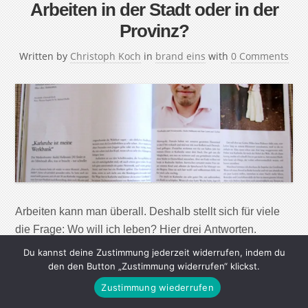
Arbeiten in der Stadt oder in der
Provinz?
Written by
Christoph Koch
in
brand eins
with
0 Comments
Arbeiten kann man überall. Deshalb stellt sich für viele
die Frage: Wo will ich leben? Hier drei Antworten.
„Karlsruhe ist meine Werkbank“ Der Medienberater
Du kannst deine Zustimmung jederzeit widerrufen, indem du
André Hellmann (30) findet in der Mittelstadt alles, was
den den Button „Zustimmung widerrufen“ klickst.
er braucht – nur schneller „Erst vor Kurzem hatte ich
Zustimmung wiederrufen
wieder so einen Moment: „Mensch, Helle!“, hörte ich