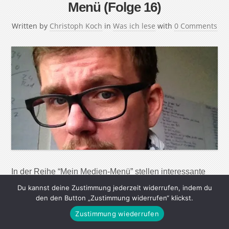
Menü (Folge 16)
Written by
Christoph Koch
in
Was ich lese
with
0 Comments
In der Reihe “Mein Medien-Menü” stellen interessante
Menschen ihre Lese-, Seh- und Hörgewohnheiten vor.
Du kannst deine Zustimmung jederzeit widerrufen, indem du
Ihre Lieblingsautoren, die wichtigsten Webseiten, tollsten
den den Button „Zustimmung widerrufen“ klickst.
Magazine, Zeitungen und Radiosendungen – aber auch
Zustimmung wiederrufen
nützliche Apps und Werkzeuge, um in der immer