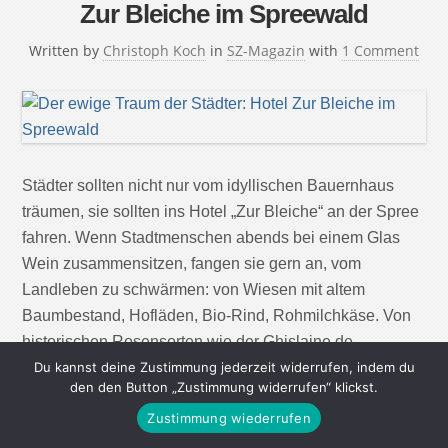
Zur Bleiche im Spreewald
Written by
Christoph Koch
in
SZ-Magazin
with
1 Comment
Städter sollten nicht nur vom idyllischen Bauernhaus
träumen, sie sollten ins Hotel „Zur Bleiche“ an der Spree
fahren. Wenn Stadtmenschen abends bei einem Glas
Wein zusammensitzen, fangen sie gern an, vom
Landleben zu schwärmen: von Wiesen mit altem
Baumbestand, Hofläden, Bio-Rind, Rohmilchkäse. Von
historischen Rosensorten wie der Ghislaine de
Féligonde. Kurz: von Bauernhäusern, die nur […]
Du kannst deine Zustimmung jederzeit widerrufen, indem du
den den Button „Zustimmung widerrufen“ klickst.
Zustimmung wiederrufen
Continue Reading