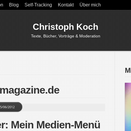
on
Blog
Self-Tracking
Kontakt
Über mich
Christoph Koch
Texte, Bücher, Vorträge & Moderation
M
kmagazine.de
5/06/2012
er: Mein Medien-Menü