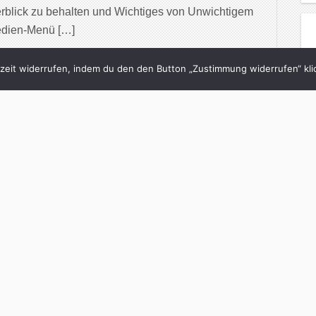
rblick zu behalten und Wichtiges von Unwichtigem
edien-Menü […]
inue Reading
eit widerrufen, indem du den den Button „Zustimmung widerrufen“ klic