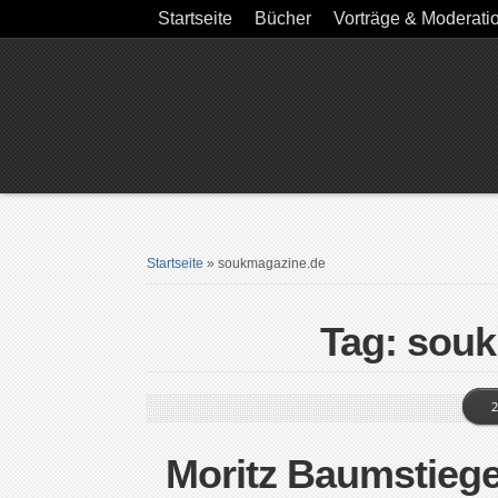
Startseite
Bücher
Vorträge & Moderati
Startseite
»
soukmagazine.de
Tag: sou
2
Moritz Baumstieg